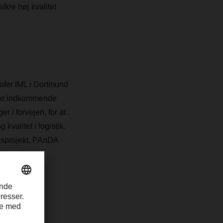
ikre høj kvalitet
hofer IML i Dortmund
sige indkommende
r i forvejen, for at
kvalitet i logistik.
ngsprojekt, PAnDA
 var
g @ILO,