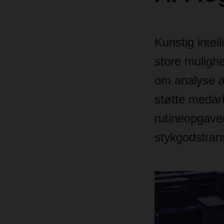
Kunstig intel
store mulighe
om analyse a
støtte medarb
rutineopgaver
stykgodstran