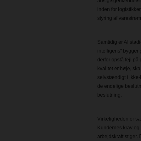
ansigtsgenkendelse 
inden for logistikke
styring af varestrøm
Samtidig er AI stad
intelligens“ bygge
derfor opstå fejl på 
kvalitet er høje, s
selvstændigt i ikke-
de endelige beslutn
beslutning.
Virkeligheden er sam
Kundernes krav og v
arbejdskraft stiger.