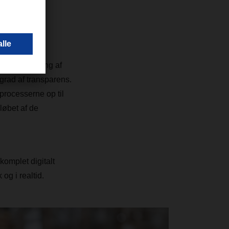
igital tvilling af
grad af transparens.
processerne op til
løbet af de
komplet digitalt
og i realtid.