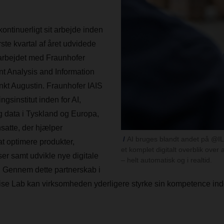
tinuerligt sit arbejde inden
ørste kvartal af året udvidede
rbejdet med Fraunhofer
gent Analysis and Information
nkt Augustin. Fraunhofer IAIS
ngsinstitut inden for AI,
 data i Tyskland og Europa,
atte, der hjælper
AI bruges blandt andet på @ILO
t optimere produkter,
et komplet digitalt overblik over 
ser samt udvikle nye digitale
– helt automatisk og i realtid.
. Gennem dette partnerskab i
 Lab kan virksomheden yderligere styrke sin kompetence inde