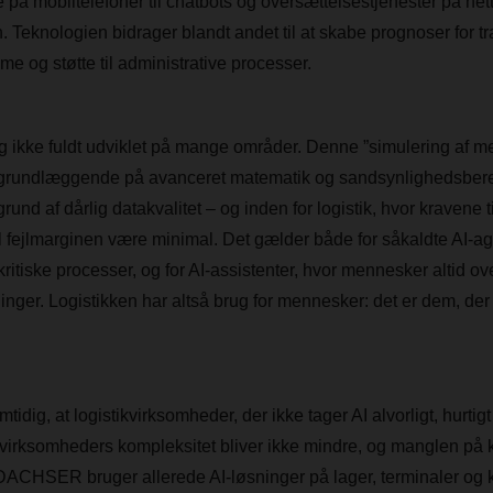
på mobiltelefoner til chatbots og oversættelsestjenester på net
n. Teknologien bidrager blandt andet til at skabe prognoser for 
me og støtte til administrative processer.
ig ikke fuldt udviklet på mange områder. Denne ”simulering af 
r grundlæggende på avanceret matematik og sandsynlighedsbere
grund af dårlig datakvalitet – og inden for logistik, hvor kravene 
kal fejlmarginen være minimal. Det gælder både for såkaldte AI-a
kritiske processer, og for AI-assistenter, hvor mennesker altid ov
inger. Logistikken har altså brug for mennesker: det er dem, der
tidig, at logistikvirksomheder, der ikke tager AI alvorligt, hurti
irksomheders kompleksitet bliver ikke mindre, og manglen på kv
 DACHSER bruger allerede AI-løsninger på lager, terminaler og ko