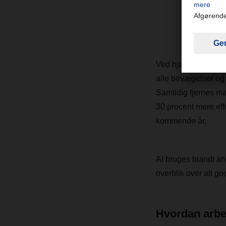
som 
styk
Ved hjælp af optiske
alle bevægelser og 
Samtidig fjernes ma
30 procent mere eff
kommende år.
AI bruges blandt an
overblik over alt go
Hvordan arbe