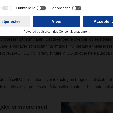
identificerer, lokaliserer og måler gods på
godsterminaler i realtid.
 scannere i loftet og todimensionelle datamatrixkoder skabes en d
processer på terminalen. Det giver bedre overblik og en højere 
nuelle opgaver som scanning af gods, hvilket gør enkelte losse
ektive. DACHSER vil gradvist rulle @ILO ud over hele Europa i 
det på @ILO-terminalen, hvor teknologien bruges til at skabe et 
ds og alle aktive processer på transitterminalen – helt automatisk 
jder vi videre med