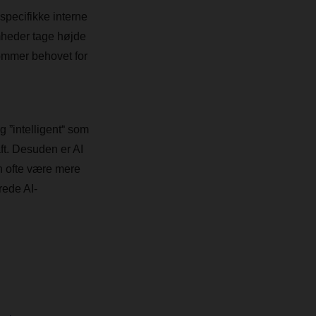
specifikke interne
omheder tage højde
kommer behovet for
 ”intelligent“ som
t. Desuden er AI
an ofte være mere
rede AI-