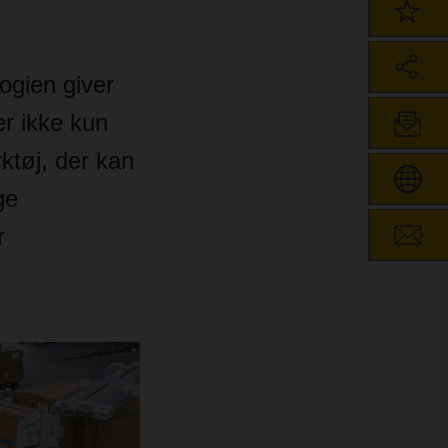
logien giver
er ikke kun
ktøj, der kan
ge
r