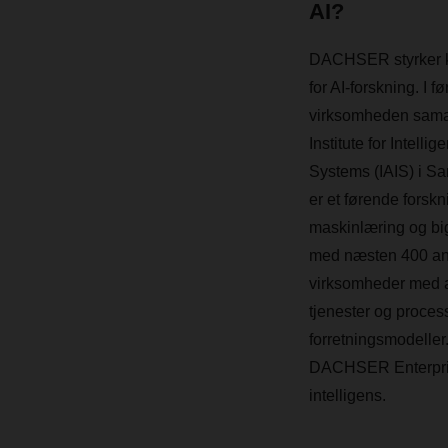
AI?
DACHSER styrker kon
for AI-forskning. I f
virksomheden sama
Institute for Intelli
Systems (IAIS) i Sa
er et førende forskni
maskinlæring og big
med næsten 400 ans
virksomheder med a
tjenester og proces
forretningsmodeller
DACHSER Enterprise
intelligens.