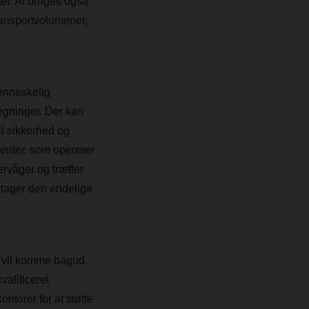
tet. AI bruges også
transportvolumener,
menneskelig
gninger. Der kan
til sikkerhed og
genter, som opererer
ervåger og træffer
 tager den endelige
gt vil komme bagud.
alificeret
ntorer for at støtte