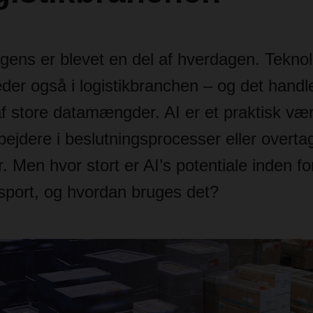
ligens er blevet en del af hverdagen. Tekno
der også i logistikbranchen – og det handl
f store datamængder. AI er et praktisk vær
ejdere i beslutningsprocesser eller overta
. Men hvor stort er AI’s potentiale inden fo
sport, og hvordan bruges det?