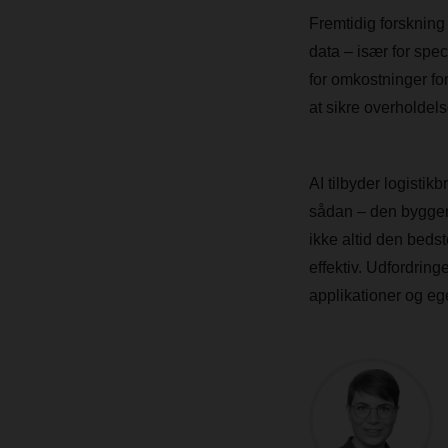
Fremtidig forskning
data – især for spe
for omkostninger fo
at sikre overholdels
AI tilbyder logisti
sådan – den bygger
ikke altid den beds
effektiv. Udfordring
applikationer og eg