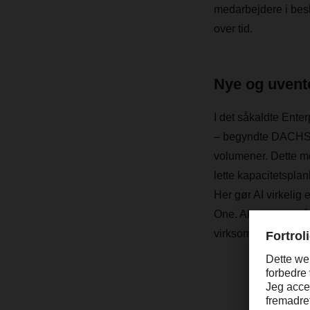
medarbejdere i beslu
over tid.
Nye og uvent
I det såkaldte Ente
– begyndte DACHSER
volumener. Dette med 
lette kapacitetsplan
Her gør AI virkelig
One. Akronymet står
virksomhedens førs
AI-a