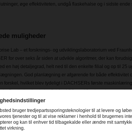
tninger, øge effektiviteten, undgå flaskehalse og i sidste ende s
ede muligheder
rprise Lab – et forsknings- og udviklingslaboratorium ved Fraun
 for over seks år siden at udvikle algoritmer, der kan forud
en høj detaljegrad, helt ned til den enkelte filial og op til 25 uge
lægningen. God planlægning er afgørende for både effektivitet og 
 en forskel, hvilket blev tydeligt i DACHSERs første maskinlæri
 for Predictive Analytics DACHSER, og "One“ markerer, at dette
te maskinlæringsprojekt.
lgoritmer bruges også i den digitale tvillin