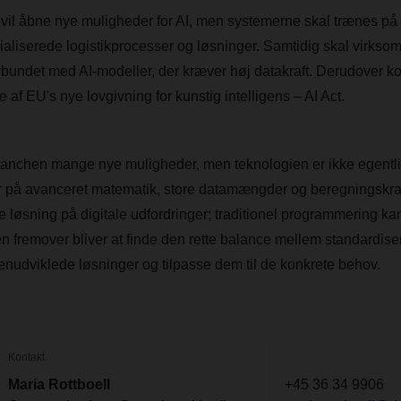
 vil åbne nye muligheder for AI, men systemerne skal trænes på 
cialiserede logistikprocesser og løsninger. Samtidig skal virks
rbundet med AI-modeller, der kræver høj datakraft. Derudover 
e af EU's nye lovgivning for kunstig intelligens – AI Act.
kbranchen mange nye muligheder, men teknologien er ikke egentlig
 på avanceret matematik, store datamængder og beregningskraf
te løsning på digitale udfordringer; traditionel programmering k
en fremover bliver at finde den rette balance mellem standardise
enudviklede løsninger og tilpasse dem til de konkrete behov.
Kontakt
Maria Rottboell
+45 36 34 9906