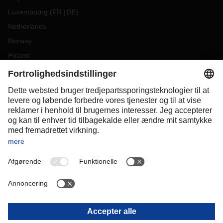
Luxembourg
(
FR
DE
)
Netherlands
Norway
Poland
Portugal
Romania
Slovakia
Spain
Sweden
Switzerland
(
DE
FR
)
Turkey
OCEANIA
Australia
New Zealand