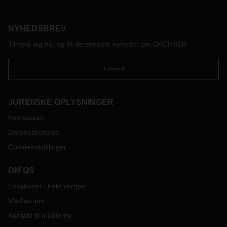
telefon bruger satellitter og trådløs teknologi til at give dig en
mere personlig brugeroplevelse. Den samme teknologi kan
NYHEDSBREV
være med til at effektivisere transport af stykgods, part loads
og full loads.
Tilmeld dig nu, og få de seneste nyheder om DACHSER
Tilmeld
JURIDISKE OPLYSNINGER
Impressum
Databeskyttelse
Cookieindstillinger
OM OS
Lokationer i hele verden
Mediaroom
Kontakt til medierne