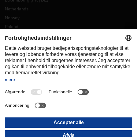
Luxembourg
(
FR
DE
)
Netherlands
Norway
Poland
Portugal
Romania
Slovakia
Spain
Sweden
Switzerland
(
DE
FR
)
Turkey
OCEANIA
Australia
New Zealand