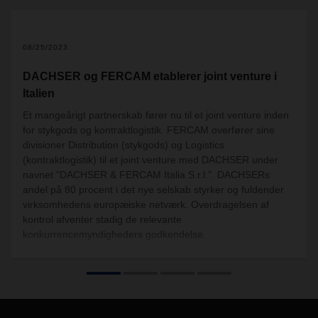
08/25/2023
DACHSER og FERCAM etablerer joint venture i
Italien
Et mangeårigt partnerskab fører nu til et joint venture inden
for stykgods og kontraktlogistik. FERCAM overfører sine
divisioner Distribution (stykgods) og Logistics
(kontraktlogistik) til et joint venture med DACHSER under
navnet "DACHSER & FERCAM Italia S.r.l.". DACHSERs
andel på 80 procent i det nye selskab styrker og fuldender
virksomhedens europæiske netværk. Overdragelsen af
kontrol afventer stadig de relevante
konkurrencemyndigheders godkendelse.