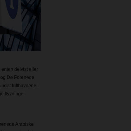
enten delvist eller
en og De Forenede
runder lufthavnene i
e flyvninger
Forenede Arabiske