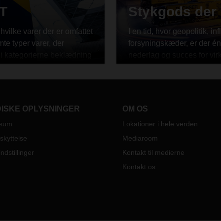
NT
Stykgods der 
hvilke varer der er omfattet
I en tid, hvor geopolitik, 
te typer varer, der
forsyningskæder, er der én
r i kategorierne beklædning
nederlag og succes for virk
len, så læs med her.
transportmarkedet er presset
der kan levere. Derfor bør
hvordan det påvirker både p
DISKE OPLYSNINGER
OM OS
ssum
Lokationer i hele verden
skyttelse
Mediaroom
ndstillinger
Kontakt til medierne
Kontakt os