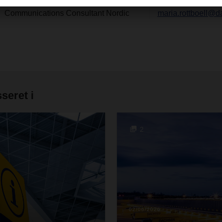
Maria Rottboell
+45 36 34 9906
Communications Consultant Nordic
maria.rottboell@d
seret i
2
02/06/2026