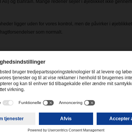
l Ali) og Bahrain. Mange rederier sejler i øjeblikket ikke genn
der ligger uden for vores kontrol, men de påvirker i øjeblikket 
tfragtforsendelser som normalt.
en udvikler sig konstant, så vi følger situationen nøje og arbejde
ninger, hvor det er muligt.
drørende dine forsendelser, er du som altid velkommen til at ko
 DACHSER.
Kontakt