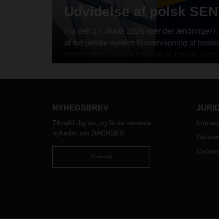
Udvidelse af polsk SE
Fra den 17. marts 2026 sker der ændringer i, 
af det polske system til overvågning af bestem
transporteres i polsk territorium. Har du vare
eller fodtøj, der skal til, fra eller gennem Po
NYHEDSBREV
JURI
Tilmeld dig nu, og få de seneste
Impre
nyheder om DACHSER
Databe
Cookiei
Tilmeld