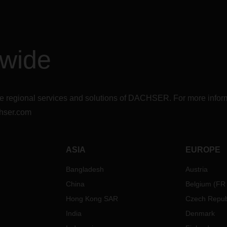
dwide
r the regional services and solutions of DACHSER. For more in
hser.com
ASIA
EUROPE
Bangladesh
Austria
China
Belgium
(
FR
Hong Kong SAR
Czech Repub
India
Denmark