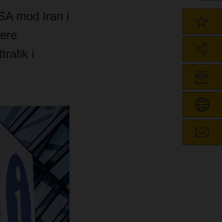
USA mod Iran i
ere
rafik i