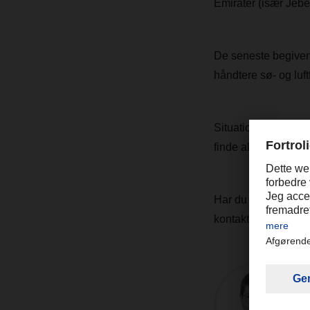
Emirater (især Jebe
De seneste begivenhe
håndtere sø- og luf
Situationen i region
finde alternative løs
Har du spørgsmål ve
kontaktperson fra