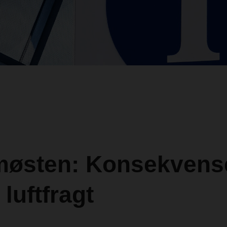
møsten: Konsekvense
 luftfragt