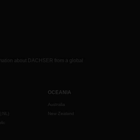
formation about DACHSER from a global
OCEANIA
Australia
NL
)
New Zealand
lic