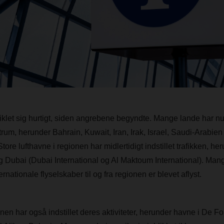
iklet sig hurtigt, siden angrebene begyndte. Mange lande har nu 
ftrum, herunder Bahrain, Kuwait, Iran, Irak, Israel, Saudi-Arabi
tore lufthavne i regionen har midlertidigt indstillet trafikken, he
Dubai (Dubai International og Al Maktoum International). Mang
ernationale flyselskaber til og fra regionen er blevet aflyst.
nen har også indstillet deres aktiviteter, herunder havne i De 