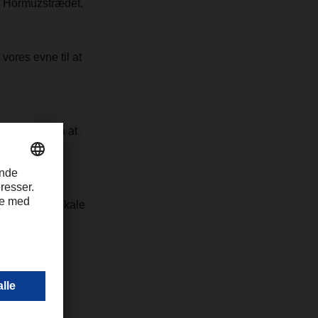
em Hormuzstrædet.
vores evne til at
r intensivt på at
ntakte din lokale