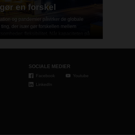
gør en forskel
inflation og pandemier påvirker de globale
 ting, der især gør forskellen mellem
somheder: fleksibilitet. Når kapaciteten på
, er det vigtigt at have en logistikpartner,
 du vide, hvordan vi definerer stykgods – og
ris og leveringstid.
SOCIALE MEDIER
Facebook
Youtube
LinkedIn