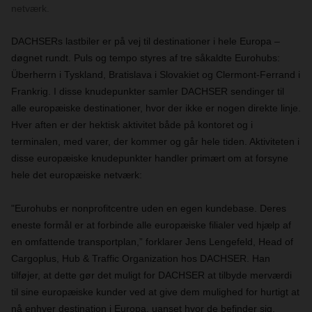
netværk.
DACHSERs lastbiler er på vej til destinationer i hele Europa –
døgnet rundt. Puls og tempo styres af tre såkaldte Eurohubs:
Überherrn i Tyskland, Bratislava i Slovakiet og Clermont-Ferrand i
Frankrig. I disse knudepunkter samler DACHSER sendinger til
alle europæiske destinationer, hvor der ikke er nogen direkte linje.
Hver aften er der hektisk aktivitet både på kontoret og i
terminalen, med varer, der kommer og går hele tiden. Aktiviteten i
disse europæiske knudepunkter handler primært om at forsyne
hele det europæiske netværk:
"Eurohubs er nonprofitcentre uden en egen kundebase. Deres
eneste formål er at forbinde alle europæiske filialer ved hjælp af
en omfattende transportplan,” forklarer Jens Lengefeld, Head of
Cargoplus, Hub & Traffic Organization hos DACHSER. Han
tilføjer, at dette gør det muligt for DACHSER at tilbyde merværdi
til sine europæiske kunder ved at give dem mulighed for hurtigt at
nå enhver destination i Europa, uanset hvor de befinder sig.