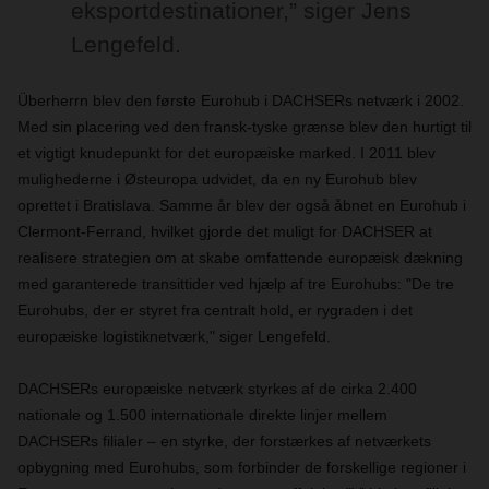
eksportdestinationer,” siger Jens
Lengefeld.
Überherrn blev den første Eurohub i DACHSERs netværk i 2002.
Med sin placering ved den fransk-tyske grænse blev den hurtigt til
et vigtigt knudepunkt for det europæiske marked. I 2011 blev
mulighederne i Østeuropa udvidet, da en ny Eurohub blev
oprettet i Bratislava. Samme år blev der også åbnet en Eurohub i
Clermont-Ferrand, hvilket gjorde det muligt for DACHSER at
realisere strategien om at skabe omfattende europæisk dækning
med garanterede transittider ved hjælp af tre Eurohubs: "De tre
Eurohubs, der er styret fra centralt hold, er rygraden i det
europæiske logistiknetværk," siger Lengefeld.
DACHSERs europæiske netværk styrkes af de cirka 2.400
nationale og 1.500 internationale direkte linjer mellem
DACHSERs filialer – en styrke, der forstærkes af netværkets
opbygning med Eurohubs, som forbinder de forskellige regioner i