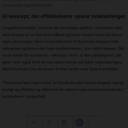
europæiske logistiknetværk.
Et koncept, der effektiviserer sparer omkostninger
Lengefeld fortæller, hvordan de forskellige spillere i netværket altid
skal forsøge at se det store billede og have mindre fokus på deres
egne placeringer. Som nonprofitcentre vil Eurohubs betjene hele
netværket og levere det høje kvalitetsniveau, som dette kræver. Det
er en fordel for kunderne – ikke kun i form af den pålidelighed, det
giver, men også fordi de kan spare penge på egne regionale lagre.
Med Eurohubs kan de levere til flere lande med faste transittider.
"Netværket kan regne med, at Eurohubs altid holder tingene i gang
hurtigt og effektivt og altid med de samme høje kvalitetsstandarder,"
konkluderer Lengenfeld.