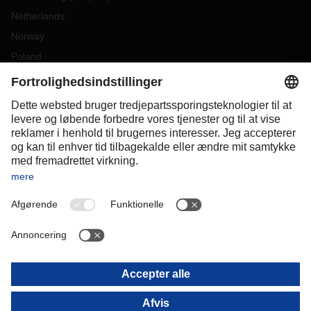
Netherlands
Norway
Poland
Portugal
Romania
Slovakia
Spain
Sweden
Switzerland
(
DE
FR
)
Turkey
OCEANIA
Australia
New Zealand