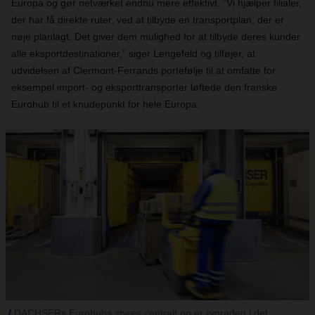
Europa og gør netværket endnu mere effektivt. ”Vi hjælper filialer,
der har få direkte ruter, ved at tilbyde en transportplan, der er
nøje planlagt. Det giver dem mulighed for at tilbyde deres kunder
alle eksportdestinationer,” siger Lengefeld og tilføjer, at
udvidelsen af Clermont-Ferrands portefølje til at omfatte for
eksempel import- og eksporttransporter løftede den franske
Eurohub til et knudepunkt for hele Europa.
DACHSERs Eurohubs styres centralt og er rygraden i det