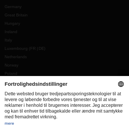
Germany
Great Britain
Hungary
Ireland
Italy
Luxembourg
(
FR
DE
)
Netherlands
Norway
Poland
Portugal
Romania
Slovakia
Spain
Sweden
Switzerland
(
DE
FR
)