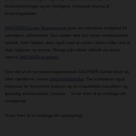
brancheløsninger og en intelligent, it-baseret styring af
forsyningskæder.
DACHSER Career Management
giver en individuel mulighed for
yderligere uddannelse. Den støtter ikke kun vores medarbejdere
teknisk, men hjælper dem også med at vokse i deres roller ved at
tage opgaver og ansvar. Mange jobs bliver udbudt via vores
interne
DACHSER Academy
.
Som del af en verdensomspændende DACHSER-familie lever du
efter værdierne i vores
virksomhedskultur
. Det indebærer også
interesse for fremmede kulturer og en respektfuld interaktion og
gensidig anerkendelse i teamet. Vi ser frem til at modtage din
ansøgning!
Vi ser frem til at modtage din ansøgning!