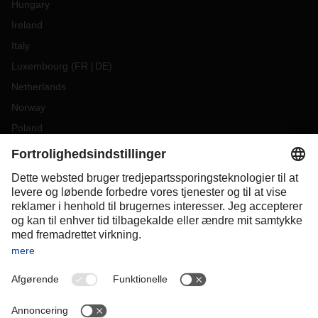
Hungary
Ireland
Italy
Luxembourg
(
FR
DE
)
Netherlands
Norway
Poland
Portugal
Romania
Slovakia
Spain
Sweden
Switzerland
(
DE
FR
)
Türkiye
OCEANIA