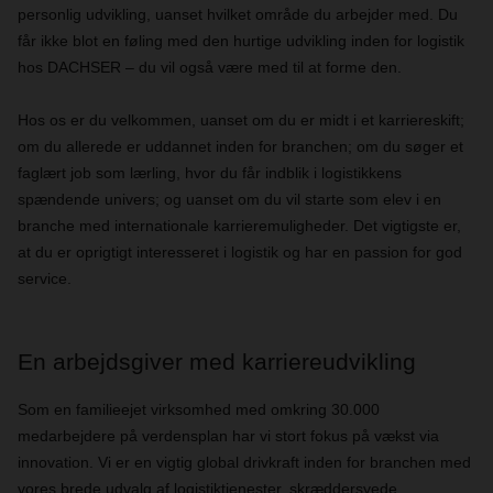
personlig udvikling, uanset hvilket område du arbejder med. Du
får ikke blot en føling med den hurtige udvikling inden for logistik
hos DACHSER – du vil også være med til at forme den.
Hos os er du velkommen, uanset om du er midt i et karriereskift;
om du allerede er uddannet inden for branchen; om du søger et
faglært job som lærling, hvor du får indblik i logistikkens
spændende univers; og uanset om du vil starte som elev i en
branche med internationale karrieremuligheder. Det vigtigste er,
at du er oprigtigt interesseret i logistik og har en passion for god
service.
En arbejdsgiver med karriereudvikling
Som en familieejet virksomhed med omkring 30.000
medarbejdere på verdensplan har vi stort fokus på vækst via
innovation. Vi er en vigtig global drivkraft inden for branchen med
vores brede udvalg af logistiktjenester, skræddersyede