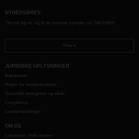
fødevarelogistik og endda kontraktlogistik.
NYHEDSBREV
Tilmeld dig nu, og få de seneste nyheder om DACHSER
Tilmeld
JURIDISKE OPLYSNINGER
Impressum
Regler for databeskyttelse
Generelle betingelser og vilkår
Compliance
Cookieindstillinger
OM OS
Lokationer i hele verden