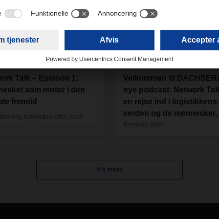
potentiale inden for
stykgodstransport, og hvordan
bruges det?
/2025
07/10/2025
ork Talk – Episode 1:
Velkommen til DACHSER
esket som motor i den
nye podcast: Network Tal
ale fremtid
en rejse ind i logistikkens
verden og de mennesker,
alisering forbindes ofte med
former den
atisering og kunstig intelligens
 af og til glemmer vi, at
Hvordan holder man
logi først og fremmest er et
forsyningskæder stabile i en v
ab og ikke et mål i sig selv.
Det
præget af forandringer? Hvord
op perspektivet i første afsnit
Vis mere
skaber man stærke netværk p
twork Talk, DACHSERs nye
tværs af grænser, kulturer og
st, hvor værten, den britiske
teknologier? Og hvad vil det eg
alist Charlotte Goldstone, tager
sige at være en del af en bran
ed bag kulisserne i en branche
der udgør rygraden i global ha