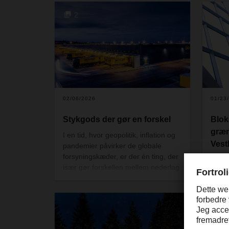
hvor DACHSER for første gang
intern
2
uden for Tyskland samler hele sin
region
logistikportefølje under ét tag.
forsty
02/06/2026
01/23
Stykgods der gør en forskel
Blok
græn
I en tid, hvor geopolitik, inflation og
Vest
pandemier påvirker de globale
forsyningskæder, er der én ting, der
Der e
især gør forskellen mellem nederlag
græn
og succes for virksomheder:
græns
fleksibilitet. Når kapaciteten på
2026.
transportmarkedet er presset, er det
forsy
vigtigt at have en logistikpartner, der
infor
kan levere. Derfor bør du vide,