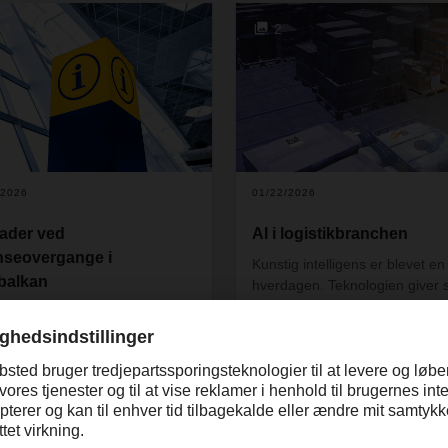
kategorierne beklædning eller f
ationale sø- og lufttrafik i
2
der skal til, fra eller gennem P
en i øjeblikket alvorligt
så læs med her.
rret.
/2026
01/22/2026
ader ved
AI i logistikbranchen
seovergange i
Kunstig intelligens er blevet en
balkan
hverdagen. Teknologien giver 
muligheder også i logistikbran
r varslet blokader ved flere
og det handler ikke kun om an
seovergange og
af store datamængder. AI er et
eterminaler fra den 26. januar
praktisk værktøj, der kan støtte
 Det kan påvirke din
medarbejdere i
ningskæde. Få mere
beslutningsprocesser eller ove
mation her.
rutineopgaver. Men hvor stort e