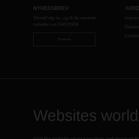
i kon
NYHEDSBREV
JURI
Tilmeld dig nu, og få de seneste
Impre
nyheder om DACHSER
Databe
Cookiei
Tilmeld
Websites worl
Visit the website of your location and discove