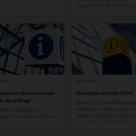
forsendelser til 86,2 millioner, h
svarer til en vækst på 3,6 proc
/2026
02/25/2026
emøsten: Konsekvenser
Udvidelse af polsk SENT
ø- og luftfragt
Fra den 17. marts 2026 sker d
ændringer i, hvilke varer der er
 militære luftangreb og
omfattet af det polske system ti
angreb fra Israel og USA mod
overvågning af bestemte typer
i weekenden samt
varer, der transporteres i polsk
følgende iranske modangreb på
territorium. Har du varer i
lokaliteter i Mellemøsten er den