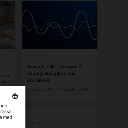
odtøj,
olen,
12/10/2025
Network Talk – Episode 2:
Strategiske opkøb hos
 del af
DACHSER
store
chen –
Fabian Günther, Corporate Director
alyse
of Strategy, M&A hos
logistikudbyderen DACHSER,
fortæller i dette afsnit af podcasten
Network Talk om virksomhedsopkøb
rtage
og integration som et strategisk
06/30/2025
r AI’s
værktøj til vækst.