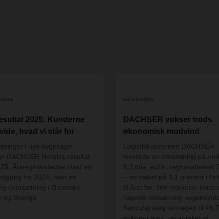
/2026
04/14/2026
esultat 2025: Kunderne
DACHSER vokser trods
vide, hvad vi står for
økonomisk modvind
teringer i nye bygninger
Logistikkoncernen DACHSER
r DACHSER Nordics resultat
leverede en omsætning på omk
025. Årsregnskaberne viser en
8,3 mia. euro i regnskabsåret 
 nedgang fra 2024, men en
– en vækst på 3,1 procent i for
ing i omsætning i Danmark,
til året før. Det markerer konc
 og Sverige.
højeste omsætning nogensinde
Samtidig steg tonnagen til 46,7
millioner tons, og antallet af