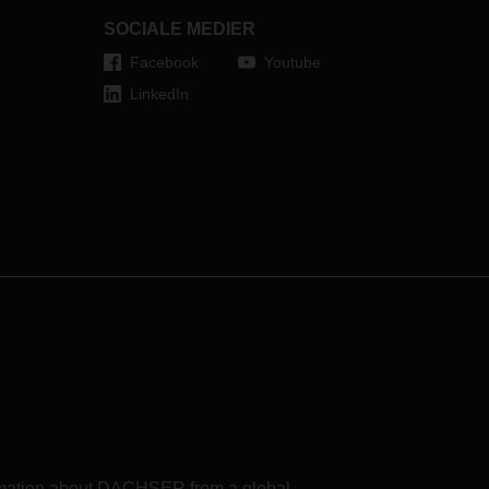
SOCIALE MEDIER
Facebook
Youtube
LinkedIn
formation about DACHSER from a global