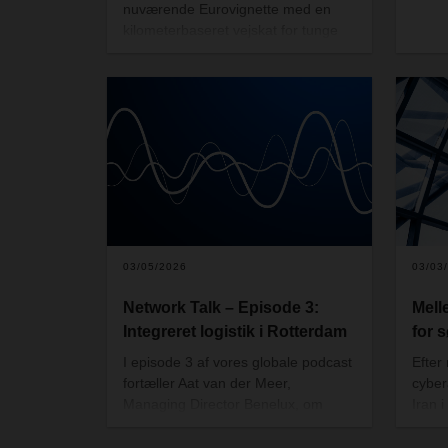
nuværende Eurovignette med en
kilometerbaseret vejskat for tunge
køretøjer.
03/05/2026
03/03
Network Talk – Episode 3:
Mell
Integreret logistik i Rotterdam
for s
I episode 3 af vores globale podcast
Efter
fortæller Aat van der Meer,
cyber
Managing Director Benelux, om
Iran 
fordelene ved placeringen i
efter
Waddinxveen tæt på Rotterdam,
flere 