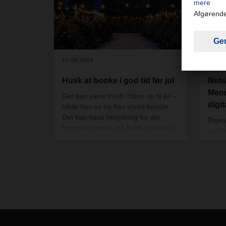
hvordan vi definerer stykgods – og
hvordan det påvirker både pris og
leveringstid.
11/04/2025
10/16
Husk at booke i god tid før jul
Netw
Menn
Der kan være travlt i tiden op til jul –
digit
både hos os og hos vores kunder.
Det kan have betydning for din
Digit
forsyningskæde, så husk at booke i
autom
god tid, hvis du har varer, der skal
– men
nå frem inden jul.
tekno
redsk
er net
af Ne
podca
journ
dig m