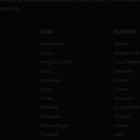
hser.com
ASIA
EUROPE
Bangladesh
Austria
China
Belgium
(
FR
Hong Kong SAR
Czech Repub
India
Denmark
Indonesia
Finland
Japan
France
Korea
Germany
Malaysia
Great Britain
Singapore
Hungary
Taiwan Region
Ireland
Thailand
Italy