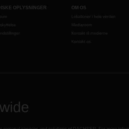
stant forandring.
DISKE OPLYSNINGER
OM OS
ssum
Lokationer i hele verden
skyttelse
Mediaroom
ndstillinger
Kontakt til medierne
Kontakt os
dwide
r the regional services and solutions of DACHSER. For more in