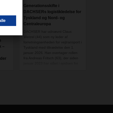
Generationsskifte i
DACHSERs logistikledelse for
Tyskland og Nord- og
Centraleuropa
DACHSER har udnævnt Claus
Wetzel (44) som ny leder af
s
forretningsenheden for vejtransport i
k –
Tyskland med tiltrædelse den 1.
januar 2026. Han overtager rollen
fra Andreas Fritsch (63), der siden
 der
januar 2023 har stået i spidsen for
DACHSERs transport- og
lagerløsninger til industri- og
erden
forbrugsgods i Tyskland. Samtidig
an
bliver Florian Zehetleitner (46) ny
å
ansvarlig for
vejtransportforretningen i North
entlig
Central Europe og overtager fra
che,
Wolfgang Reinel (62), der har ledet
ndel?
forretningsområdet siden 2014.