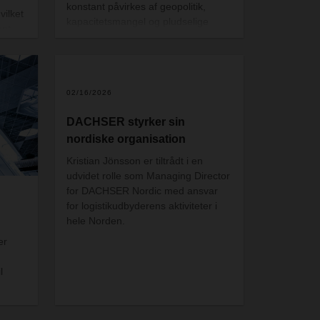
konstant påvirkes af geopolitik,
vilket
kapacitetsmangel og pludselige
ent.
forstyrrelser bliver valget af
logistikpartner en direkte
konkurrenceparameter.
02/16/2026
DACHSER styrker sin
nordiske organisation
Kristian Jönsson er tiltrådt i en
udvidet rolle som Managing Director
for DACHSER Nordic med ansvar
for logistikudbyderens aktiviteter i
hele Norden.
er
l