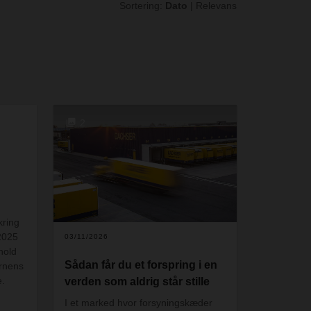
Sortering:
Dato
|
Relevans
2
ring
2025
03/11/2026
hold
Sådan får du et forspring i en
ernens
.
verden som aldrig står stille
I et marked hvor forsyningskæder